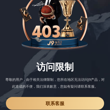
访问限制
尊敬的用户，由于相关法律限制，您所在地区无法访问J9产品，对
此造成的不便，我们深表歉意，您如有疑问请联系客服。
联系客服